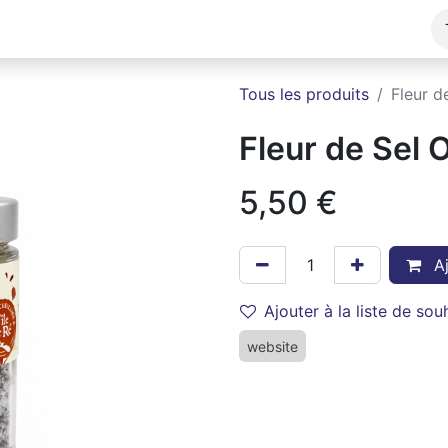
es
Points de vente
À propos
Visites
Tous les produits
Fleur d
Fleur de Sel 
5,50
€
Aj
Ajouter à la liste de sou
website