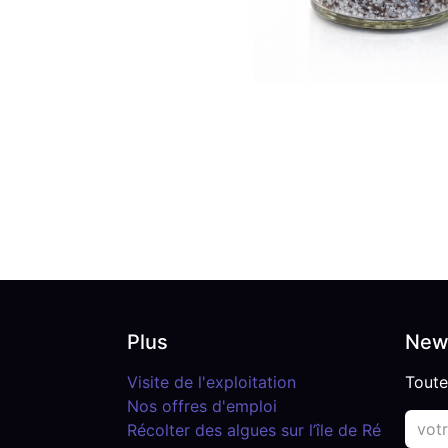
Plus
News
Visite de l'exploitation
Toute
Nos offres d'emploi
Récolter des algues sur l’île de Ré