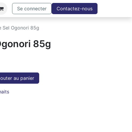
Se connecter
Contactez-nous
e Sel Ogonori 85g
Ogonori 85g
outer au panier
haits