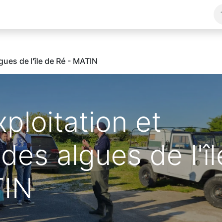
es
Points de vente
À propos
Visites
gues de l'île de Ré - MATIN
xploitation et
es algues de l'îl
TIN